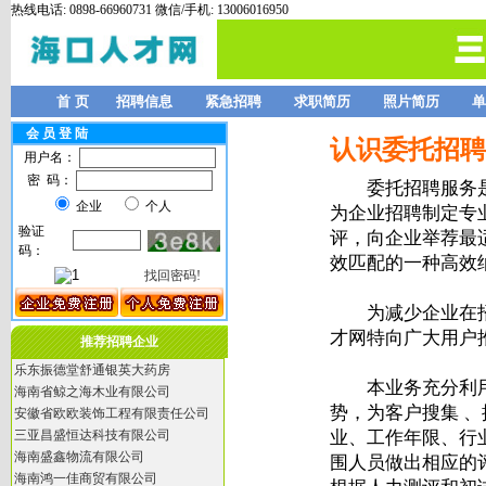
热线电话: 0898-66960731 微信/手机: 13006016950
首 页
招聘信息
紧急招聘
求职简历
照片简历
单
会 员 登 陆
认识委托招聘
用户名：
密 码：
委托招聘服务是指
企业
个人
为企业招聘制定专
验证
评，向企业举荐最
码：
效匹配的一种高效
找回密码!
为减少企业在招聘
才网特向广大用户
推荐招聘企业
乐东振德堂舒通银英大药房
本业务充分利用
海南省鲸之海木业有限公司
势，为客户搜集 
安徽省欧欧装饰工程有限责任公司
三亚昌盛恒达科技有限公司
业、工作年限、行
海南盛鑫物流有限公司
围人员做出相应的
海南鸿一佳商贸有限公司