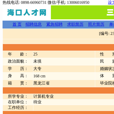
热线电话: 0898-66960731 微信/手机: 13006016950
设
首 页
招聘信息
紧急招聘
求职简历
照片简历
单
[编号: 2
年 龄：
25
性 
政治面貌：
未填
民 
学 历：
大专
婚姻状
身 高：
体 
168 cm
籍 贯：
黑龙江省
毕业院
所学专业：
计算机专业
在职单位：
待业
工作经历：