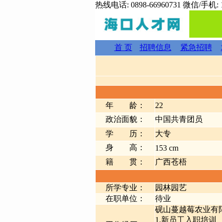
热线电话: 0898-66960731 微信/手机: 1
首 页
招聘信息
紧急招聘
年 龄：
22
政治面貌：
中国共青团员
学 历：
大专
身 高：
153 cm
籍 贯：
广西苍梧
所学专业：
园林园艺
在职单位：
待业
砚山蔓越莓农业有
1.新员工入职培训