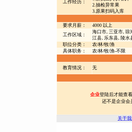
工作经历：
2.抽检异常果
3.原果扫码入库
要求月薪：
4000 以上
海口市, 三亚市, 琼
工作区域：
江县, 乐东县, 陵水
职位分类：
农/林/牧/渔
具体职务：
农/林/牧/渔-不限
教育情况：
无
企业
登陆后才能查
还不是企业会
关于我