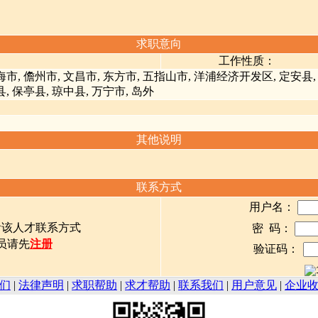
求职意向
工作性质：
海市, 儋州市, 文昌市, 东方市, 五指山市, 洋浦经济开发区, 定安县, 
县, 保亭县, 琼中县, 万宁市, 岛外
其他说明
联系方式
用户名：
看该人才联系方式
密 码：
员请先
注册
验证码：
们
|
法律声明
|
求职帮助
|
求才帮助
|
联系我们
|
用户意见
|
企业