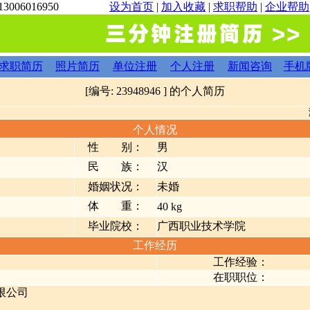
3006016950
设为首页
|
加入收藏
|
求职帮助
|
企业帮助
求职简历
照片简历
单位注册
个人注册
新闻咨询
手机
[编号: 23948946 ] 的个人简历
个人情况
性 别：
男
民 族：
汉
婚姻状况：
未婚
体 重：
40 kg
毕业院校：
广西职业技术学院
工作经历
工作经验：
在职职位：
限公司