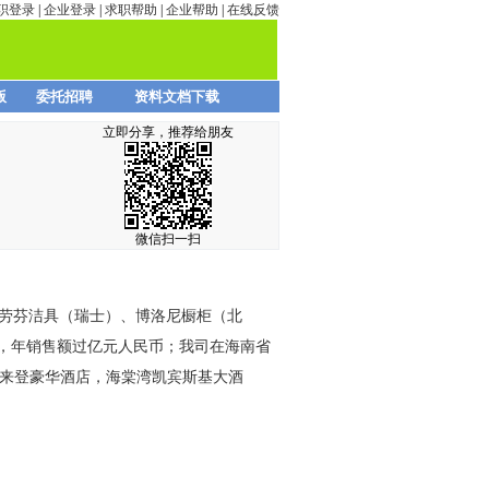
职登录
|
企业登录
|
求职帮助
|
企业帮助
|
在线反馈
版
委托招聘
资料文档下载
立即分享，推荐给朋友
微信扫一扫
、劳芬洁具（瑞士）、博洛尼橱柜（北
，年销售额过亿元人民币；我司在海南省
喜来登豪华酒店，海棠湾凯宾斯基大酒