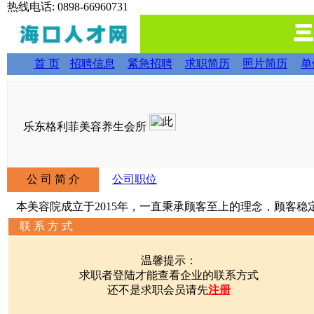
热线电话: 0898-66960731
首 页
招聘信息
紧急招聘
求职简历
照片简历
单
乐东格利菲美容养生会所
公 司 简 介
公司职位
本美容院成立于2015年，一直秉承顾客至上的理念，顾客稳
联 系 方 式
温馨提示：
求职者登陆才能查看企业的联系方式
还不是求职会员请先
注册