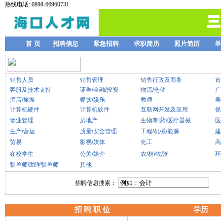
热线电话: 0898-66960731
首 页
招聘信息
紧急招聘
求职简历
照片简历
单
销售人员
销售管理
销售行政及商务
市
客服及技术支持
证券/金融/投资
物流/仓储
广
酒店/旅游
餐饮/娱乐
教师
美
计算机硬件
计算机软件
互联网开发及应用
保
物业管理
房地产
生物/制药/医疗器械
医
生产/营运
质量/安全管理
工程/机械/能源
建
贸易
影视/媒体
化工
高
在校学生
公关/媒介
农/林/牧/渔
环
驯兽师/助理驯兽师
其他
招聘信息搜索：
招 聘 职 位
学历