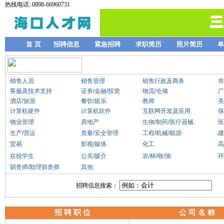
热线电话: 0898-66960731
首 页
招聘信息
紧急招聘
求职简历
照片简历
单
销售人员
销售管理
销售行政及商务
市
客服及技术支持
证券/金融/投资
物流/仓储
广
酒店/旅游
餐饮/娱乐
教师
美
计算机硬件
计算机软件
互联网开发及应用
保
物业管理
房地产
生物/制药/医疗器械
医
生产/营运
质量/安全管理
工程/机械/能源
建
贸易
影视/媒体
化工
高
在校学生
公关/媒介
农/林/牧/渔
环
驯兽师/助理驯兽师
其他
招聘信息搜索：
招 聘 职 位
公 司 名 称